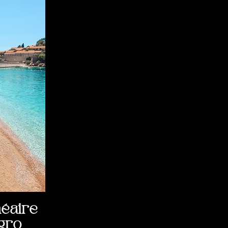
néaire
gro