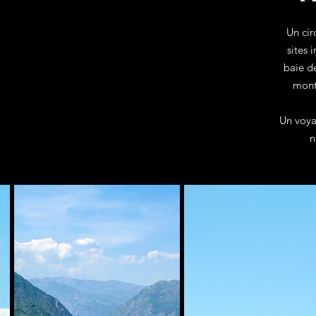
Un cir
sites 
baie de
mont
Un voya
n