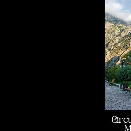
Circ
M