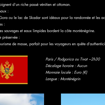
oignent d’un riche passé vénitien et ottoman.
naux :
ora ou le lac de Skadar sont idéaux pour la randonnée et les acti
es :
ues sauvages et eaux limpides bordent la côte monténégrine.
e préservée :
ourisme de masse, parfait pour les voyageurs en quête d’authentici
Paris / Podgorica ou Tivat ~2h30
Décalage horaire : Aucun
Monnaie locale : Euro (€)
Langue : Monténégrin