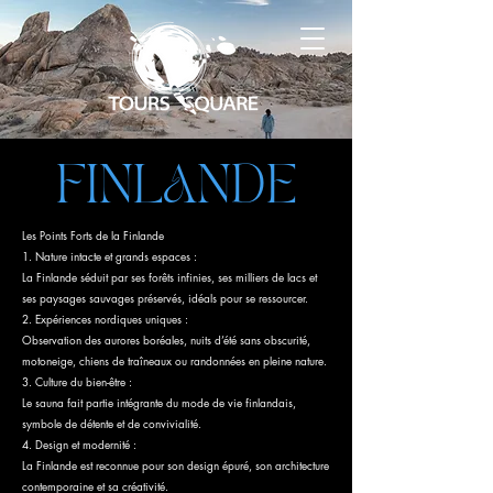
FINLANDE
Les Points Forts de la Finlande
1. Nature intacte et grands espaces :
La Finlande séduit par ses forêts infinies, ses milliers de lacs et
ses paysages sauvages préservés, idéals pour se ressourcer.
2. Expériences nordiques uniques :
Observation des aurores boréales, nuits d’été sans obscurité,
motoneige, chiens de traîneaux ou randonnées en pleine nature.
3. Culture du bien-être :
Le sauna fait partie intégrante du mode de vie finlandais,
symbole de détente et de convivialité.
4. Design et modernité :
La Finlande est reconnue pour son design épuré, son architecture
contemporaine et sa créativité.