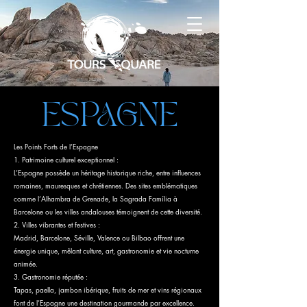
ESPAGNE
Les Points Forts de l’Espagne
1. Patrimoine culturel exceptionnel :
L’Espagne possède un héritage historique riche, entre influences
romaines, mauresques et chrétiennes. Des sites emblématiques
comme l’Alhambra de Grenade, la Sagrada Família à
Barcelone ou les villes andalouses témoignent de cette diversité.
2. Villes vibrantes et festives :
Madrid, Barcelone, Séville, Valence ou Bilbao offrent une
énergie unique, mêlant culture, art, gastronomie et vie nocturne
animée.
3. Gastronomie réputée :
Tapas, paella, jambon ibérique, fruits de mer et vins régionaux
font de l’Espagne une destination gourmande par excellence.