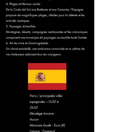
4. Plages et littoraux variés :
De la Costa del Sol aux Baléares et aux Canaries, l’Espagne
propose de magnifiques plages, idéales pour la détente et les
activités nautiques.
5. Paysages diversifiés :
Montagnes, déserts, campagnes verdoyantes et îles volcaniques
composent une mosaïque de paysages accessible toute l’année.
6. Art de vivre et climat agréable :
Un climat ensoleillé, une ambiance conviviale et un rythme de
vie chaleureux séduisent tous les voyageurs.
Paris / principales villes
espagnoles ~1h30 à
2h30
Décalage horaire :
Aucun
Monnaie locale : Euro (€)
Langue : Espagnol