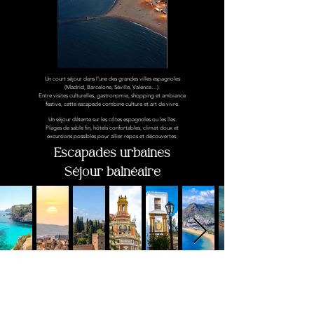
Un court séjour dans l’une des grandes villes espagnoles
(Madrid, Barcelone, Séville, Valence…).
Entre visites culturelles, gastronomie, shopping et ambiance
festive, cette escapade combine culture et art de vivre.
Un séjour détente sur les côtes espagnoles ou les îles.
Plages de sable fin, hôtels confortables, climat doux et
excursions possibles pour allier repos et découvertes.
Escapades urbaines
Séjour balnéaire